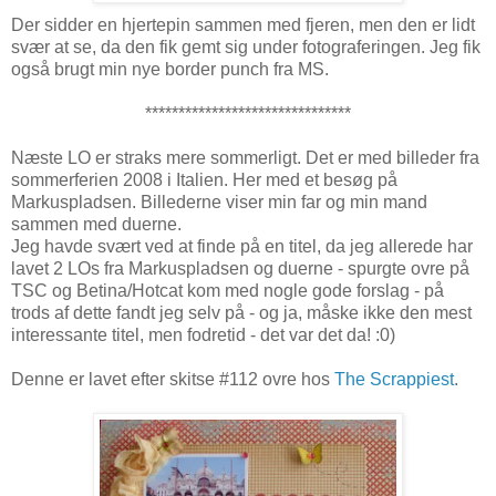
Der sidder en hjertepin sammen med fjeren, men den er lidt
svær at se, da den fik gemt sig under fotograferingen. Jeg fik
også brugt min nye border punch fra MS.
*******************************
Næste LO er straks mere sommerligt. Det er med billeder fra
sommerferien 2008 i Italien. Her med et besøg på
Markuspladsen. Billederne viser min far og min mand
sammen med duerne.
Jeg havde svært ved at finde på en titel, da jeg allerede har
lavet 2 LOs fra Markuspladsen og duerne - spurgte ovre på
TSC og Betina/Hotcat kom med nogle gode forslag - på
trods af dette fandt jeg selv på - og ja, måske ikke den mest
interessante titel, men fodretid - det var det da! :0)
Denne er lavet efter skitse #112 ovre hos
The Scrappiest
.