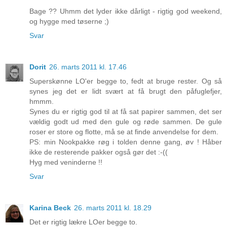
Bage ?? Uhmm det lyder ikke dårligt - rigtig god weekend,
og hygge med tøserne ;)
Svar
Dorit
26. marts 2011 kl. 17.46
Superskønne LO'er begge to, fedt at bruge rester. Og så
synes jeg det er lidt svært at få brugt den påfuglefjer,
hmmm.
Synes du er rigtig god til at få sat papirer sammen, det ser
vældig godt ud med den gule og røde sammen. De gule
roser er store og flotte, må se at finde anvendelse for dem.
PS: min Nookpakke røg i tolden denne gang, øv ! Håber
ikke de resterende pakker også gør det :-((
Hyg med veninderne !!
Svar
Karina Beck
26. marts 2011 kl. 18.29
Det er rigtig lækre LOer begge to.